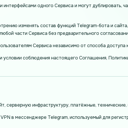
и интерфейсами одного Сервиса и могут дублировать, ч
рению изменять состав функций Telegram-бота и сайта,
к любой части Сервиса без предварительного согласован
льзователям Сервиса независимо от способа доступа к
и условии соблюдения настоящего Соглашения, Политики
 сайт, серверную инфраструктуру, платёжные, технически
k VPN в мессенджере Telegram, используемый для регистр