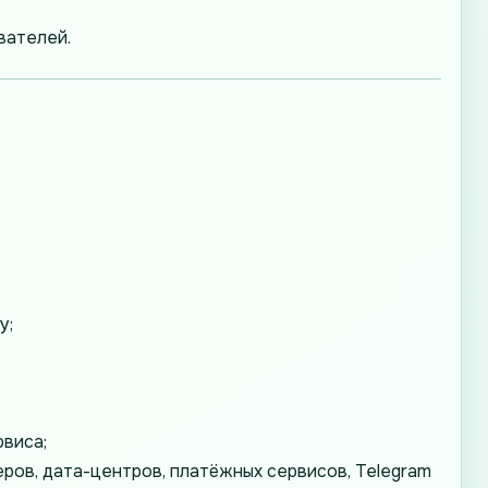
вателей.
у;
виса;
еров, дата-центров, платёжных сервисов, Telegram